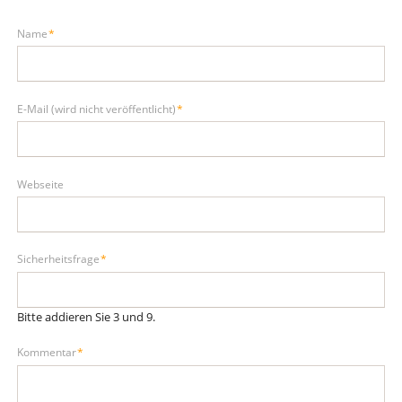
Pflichtfeld
Name
*
Pflichtfeld
E-Mail (wird nicht veröffentlicht)
*
Webseite
Pflichtfeld
Sicherheitsfrage
*
Bitte addieren Sie 3 und 9.
Pflichtfeld
Kommentar
*