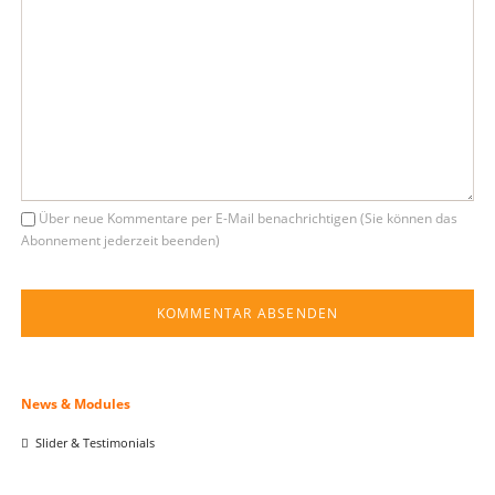
Über neue Kommentare per E-Mail benachrichtigen (Sie können das
Abonnement jederzeit beenden)
KOMMENTAR ABSENDEN
Navigation
News & Modules
überspringen
Slider & Testimonials