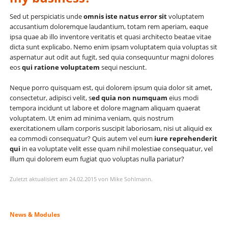
Sed ut perspiciatis unde
omnis iste natus error sit
voluptatem
accusantium doloremque laudantium, totam rem aperiam, eaque
ipsa quae ab illo inventore veritatis et quasi architecto beatae vitae
dicta sunt explicabo. Nemo enim ipsam voluptatem quia voluptas sit
aspernatur aut odit aut fugit, sed quia consequuntur magni dolores
eos
qui ratione voluptatem
sequi nesciunt.
Neque porro quisquam est, qui dolorem ipsum quia dolor sit amet,
consectetur, adipisci velit, s
ed quia non numquam
eius modi
tempora incidunt ut labore et dolore magnam aliquam quaerat
voluptatem. Ut enim ad minima veniam, quis nostrum
exercitationem ullam corporis suscipit laboriosam, nisi ut aliquid ex
ea commodi consequatur? Quis autem vel eum
iure reprehenderit
qui
in ea voluptate velit esse quam nihil molestiae consequatur, vel
illum qui dolorem eum fugiat quo voluptas nulla pariatur?
Zuletzt aktualisiert am 24.02.2015 von Mike Sohlmann.
Navigation
News & Modules
überspringen